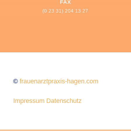
FAX
(0 23 31) 204 13 27
©
frauenarztpraxis-hagen.com
Impressum
Datenschutz