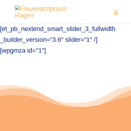
[et_pb_nextend_smart_slider_3_fullwidth
_builder_version=“3.6″ slider=“1″ /]
[wpgmza id="1"]