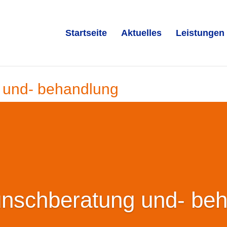
Startseite
Aktuelles
Leistungen
 und- behandlung
nschberatung und- be