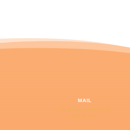
MAIL
info@frauenarztpraxis-
hagen.com